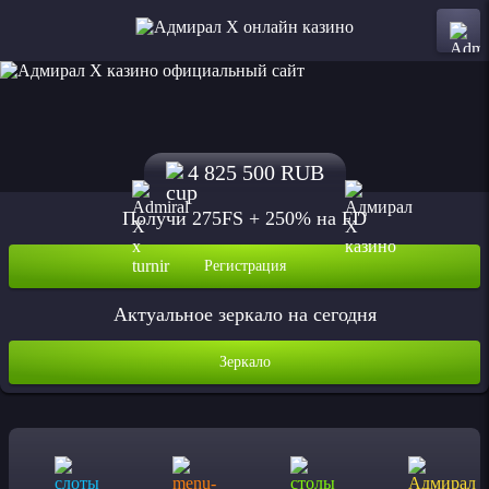
4 825 500 RUB
Получи 275FS + 250% на FD
Регистрация
Актуальное зеркало на сегодня
Зеркало