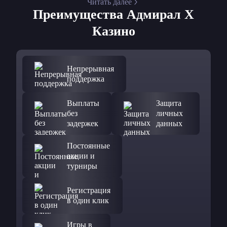
Читать далее
Преимущества Адмирал Х
Казино
Непрерывная
поддержка
Выплаты
Защита
без
личных
задержек
данных
Постоянные
акции и
турниры
Регистрация
в один клик
Игры в